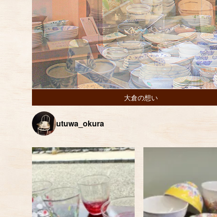
大倉の想い
utuwa_okura