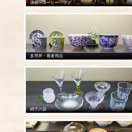
湯呑・コーヒー・マグ
多用丼・蕎麦用品
硝子の器