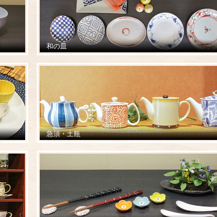
和の皿
急須・土瓶