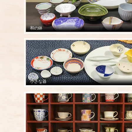
和の鉢
小さな器