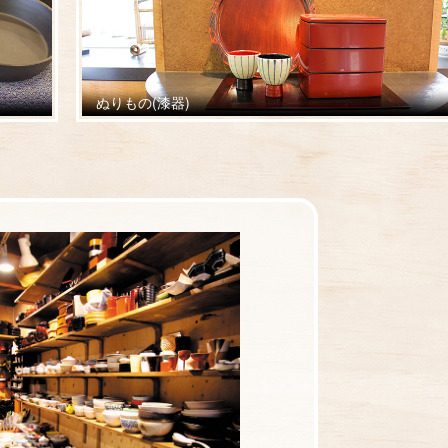
ぬりもの(漆器)