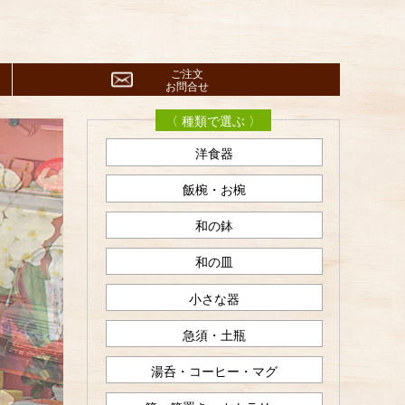
ご注文
お問合せ
〈 種類で選ぶ 〉
洋食器
飯椀・お椀
和の鉢
和の皿
小さな器
急須・土瓶
湯呑・コーヒー・マグ