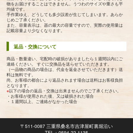
物をお届けすることはできません。うつわのサイズや重さも平
均値です。
手作業ゆえ、どうしても多少誤差が生じてしまいます。あらか
じめご了承ください。
また、容量表示は、器の最大の容量ですので、実際の使用量は
記載容量より少なくなります。
返品・交換について
商品・数量違い、宅配時の破損がありましたら１週間以内にご
連絡ください。 すぐに交換品を送らせていただきます。
（一品物の商品の場合は、代金を返金させていただきます）送
料は無料です。
尚、お客様の都合により返品されます場合は送料はお客様負担
となります。
※
以下の場合の返品・交換は出来ませんのでご了承ください。
・お客様が使用された後、又は破損された場合
・１週間以上、ご連絡がなかった場合
〒511-0087 三重県桑名市吉津屋町裏堀沿い
TEL：0594-22-1135