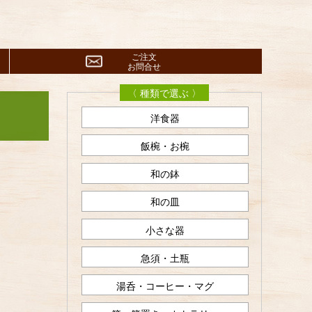
ご注文
お問合せ
〈 種類で選ぶ 〉
洋食器
飯椀・お椀
和の鉢
和の皿
小さな器
急須・土瓶
湯呑・コーヒー・マグ