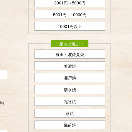
3001円～5000円
5001円～10000円
10001円以上
〈 産地で選ぶ 〉
有田・波佐見焼
美濃焼
瀬戸焼
清水焼
九谷焼
均
萩焼
備前焼