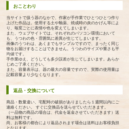
おことわり
当サイトで扱う器のなかで、作家が手作業でひとつひとつ作り
上げた作品は。使用する土や釉薬、焼成時の炎のかげん等によ
り、毎窯ごとに表情や色を変えてしまいます。
また、ウェブサイトでは、それぞれのパソコン環境において
も、うつわの色・雰囲気に差異が生じてしまいます。
画像のうつわは、あくまでもサンプルですので、まったく同じ
物をお届けすることはできません。うつわのサイズや重さも平
均値です。
手作業ゆえ、どうしても多少誤差が生じてしまいます。あらか
じめご了承ください。
また、容量表示は、器の最大の容量ですので、実際の使用量は
記載容量より少なくなります。
返品・交換について
商品・数量違い、宅配時の破損がありましたら１週間以内にご
連絡ください。 すぐに交換品を送らせていただきます。
（一品物の商品の場合は、代金を返金させていただきます）送
料は無料です。
尚、お客様の都合により返品されます場合は送料はお客様負担
となります。