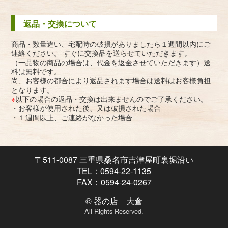
返品・交換について
商品・数量違い、宅配時の破損がありましたら１週間以内にご
連絡ください。 すぐに交換品を送らせていただきます。
（一品物の商品の場合は、代金を返金させていただきます）送
料は無料です。
尚、お客様の都合により返品されます場合は送料はお客様負担
となります。
※
以下の場合の返品・交換は出来ませんのでご了承ください。
・お客様が使用された後、又は破損された場合
・１週間以上、ご連絡がなかった場合
〒511-0087 三重県桑名市吉津屋町裏堀沿い
TEL：0594-22-1135
FAX：0594-24-0267
© 器の店 大倉
All Rights Reserved.