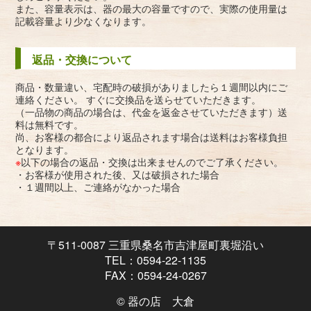
また、容量表示は、器の最大の容量ですので、実際の使用量は
記載容量より少なくなります。
返品・交換について
商品・数量違い、宅配時の破損がありましたら１週間以内にご
連絡ください。 すぐに交換品を送らせていただきます。
（一品物の商品の場合は、代金を返金させていただきます）送
料は無料です。
尚、お客様の都合により返品されます場合は送料はお客様負担
となります。
※
以下の場合の返品・交換は出来ませんのでご了承ください。
・お客様が使用された後、又は破損された場合
・１週間以上、ご連絡がなかった場合
〒511-0087 三重県桑名市吉津屋町裏堀沿い
TEL：0594-22-1135
FAX：0594-24-0267
© 器の店 大倉