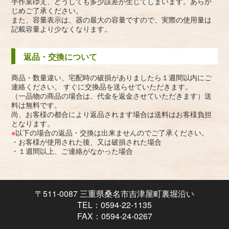
手作業ゆえ、どうしても多少誤差が生じてしまいます。あらか
じめご了承ください。
また、容量表示は、器の最大の容量ですので、実際の使用量は
記載容量より少なくなります。
返品・交換について
商品・数量違い、宅配時の破損がありましたら１週間以内にご
連絡ください。 すぐに交換品を送らせていただきます。
（一品物の商品の場合は、代金を返金させていただきます）送
料は無料です。
尚、お客様の都合により返品されます場合は送料はお客様負担
となります。
※
以下の場合の返品・交換は出来ませんのでご了承ください。
・お客様が使用された後、又は破損された場合
・１週間以上、ご連絡がなかった場合
〒511-0087 三重県桑名市吉津屋町裏堀沿い
TEL：0594-22-1135
FAX：0594-24-0267