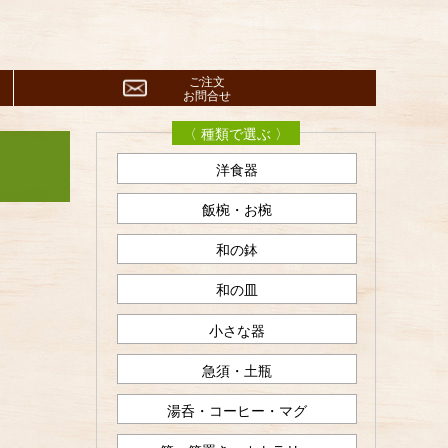
ご注文
お問合せ
〈 種類で選ぶ 〉
洋食器
飯椀・お椀
和の鉢
和の皿
小さな器
急須・土瓶
湯呑・コーヒー・マグ