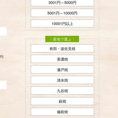
3001円～5000円
5001円～10000円
10001円以上
〈 産地で選ぶ 〉
有田・波佐見焼
均
美濃焼
瀬戸焼
清水焼
九谷焼
萩焼
備前焼