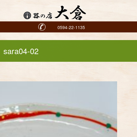
0594-22-1135
sara04-02