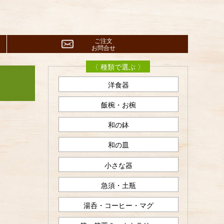
ご注文
お問合せ
〈 種類で選ぶ 〉
洋食器
飯椀・お椀
和の鉢
和の皿
小さな器
急須・土瓶
湯呑・コーヒー・マグ