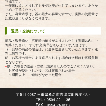
均値です。
手作業ゆえ、どうしても多少誤差が生じてしまいます。あらか
じめご了承ください。
また、容量表示は、器の最大の容量ですので、実際の使用量は
記載容量より少なくなります。
返品・交換について
商品・数量違い、宅配時の破損がありましたら１週間以内にご
連絡ください。 すぐに交換品を送らせていただきます。
（一品物の商品の場合は、代金を返金させていただきます）送
料は無料です。
尚、お客様の都合により返品されます場合は送料はお客様負担
となります。
※
以下の場合の返品・交換は出来ませんのでご了承ください。
・お客様が使用された後、又は破損された場合
・１週間以上、ご連絡がなかった場合
〒511-0087 三重県桑名市吉津屋町裏堀沿い
TEL：0594-22-1135
FAX：0594-24-0267