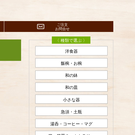
ご注文
お問合せ
〈 種類で選ぶ 〉
洋食器
飯椀・お椀
和の鉢
和の皿
小さな器
急須・土瓶
湯呑・コーヒー・マグ