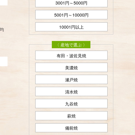
3001円～5000円
5001円～10000円
10001円以上
均
〈 産地で選ぶ 〉
有田・波佐見焼
美濃焼
瀬戸焼
清水焼
九谷焼
萩焼
備前焼