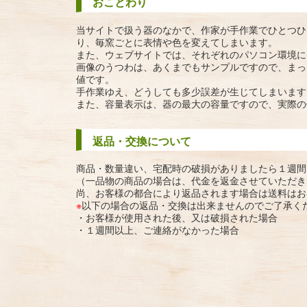
おことわり
当サイトで扱う器のなかで、作家が手作業でひとつひ
り、毎窯ごとに表情や色を変えてしまいます。
また、ウェブサイトでは、それぞれのパソコン環境に
画像のうつわは、あくまでもサンプルですので、まっ
値です。
手作業ゆえ、どうしても多少誤差が生じてしまいます
また、容量表示は、器の最大の容量ですので、実際の
返品・交換について
商品・数量違い、宅配時の破損がありましたら１週間
（一品物の商品の場合は、代金を返金させていただき
尚、お客様の都合により返品されます場合は送料はお
※
以下の場合の返品・交換は出来ませんのでご了承く
・お客様が使用された後、又は破損された場合
・１週間以上、ご連絡がなかった場合