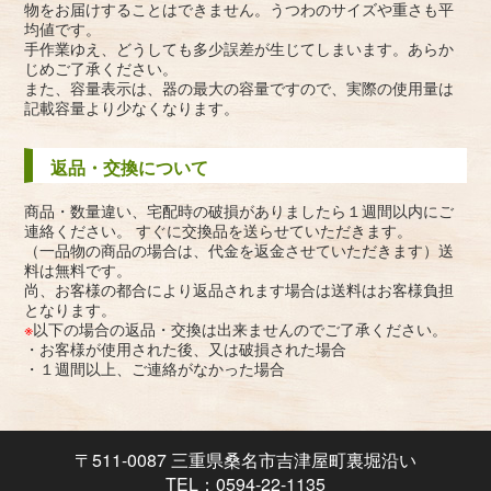
物をお届けすることはできません。うつわのサイズや重さも平
均値です。
手作業ゆえ、どうしても多少誤差が生じてしまいます。あらか
じめご了承ください。
また、容量表示は、器の最大の容量ですので、実際の使用量は
記載容量より少なくなります。
返品・交換について
商品・数量違い、宅配時の破損がありましたら１週間以内にご
連絡ください。 すぐに交換品を送らせていただきます。
（一品物の商品の場合は、代金を返金させていただきます）送
料は無料です。
尚、お客様の都合により返品されます場合は送料はお客様負担
となります。
※
以下の場合の返品・交換は出来ませんのでご了承ください。
・お客様が使用された後、又は破損された場合
・１週間以上、ご連絡がなかった場合
〒511-0087 三重県桑名市吉津屋町裏堀沿い
TEL：0594-22-1135