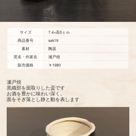
サイズ
7.4×高5ｃｍ
商品番号
sak19
素材
陶器
窯名・作家名
瀬戸焼
販売価格
￥1980
瀬戸焼
黒織部を面取りした盃です
お酒を豊かに味わい深く。
面をそぎ落とし静と動を表します