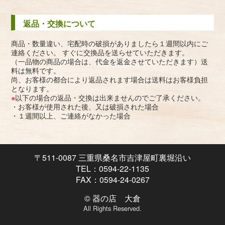
返品・交換について
商品・数量違い、宅配時の破損がありましたら１週間以内にご
連絡ください。 すぐに交換品を送らせていただきます。
（一品物の商品の場合は、代金を返金させていただきます）送
料は無料です。
尚、お客様の都合により返品されます場合は送料はお客様負担
となります。
※
以下の場合の返品・交換は出来ませんのでご了承ください。
・お客様が使用された後、又は破損された場合
・１週間以上、ご連絡がなかった場合
〒511-0087 三重県桑名市吉津屋町裏堀沿い
TEL：0594-22-1135
FAX：0594-24-0267
© 器の店 大倉
All Rights Reserved.