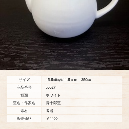
サイズ
15.5×9×高11.5ｃｍ 350cc
商品番号
coo27
種類
ホワイト
窯名・作家名
長十郎窯
素材
陶器
販売価格
￥4400