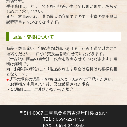
均値です。
手作業ゆえ、どうしても多少誤差が生じてしまいます。あらか
じめご了承ください。
また、容量表示は、器の最大の容量ですので、実際の使用量は
記載容量より少なくなります。
返品・交換について
商品・数量違い、宅配時の破損がありましたら１週間以内にご
連絡ください。 すぐに交換品を送らせていただきます。
（一品物の商品の場合は、代金を返金させていただきます）送
料は無料です。
尚、お客様の都合により返品されます場合は送料はお客様負担
となります。
※
以下の場合の返品・交換は出来ませんのでご了承ください。
・お客様が使用された後、又は破損された場合
・１週間以上、ご連絡がなかった場合
〒511-0087 三重県桑名市吉津屋町裏堀沿い
TEL：0594-22-1135
FAX：0594-24-0267