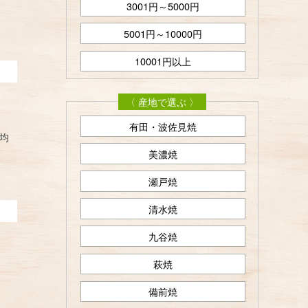
3001円～5000円
5001円～10000円
10001円以上
〈 産地で選ぶ 〉
有田・波佐見焼
均
美濃焼
瀬戸焼
清水焼
九谷焼
萩焼
備前焼