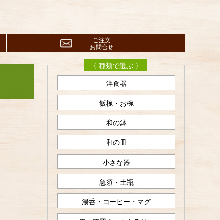
ご注文
お問合せ
〈 種類で選ぶ 〉
洋食器
飯椀・お椀
和の鉢
和の皿
小さな器
急須・土瓶
湯呑・コーヒー・マグ