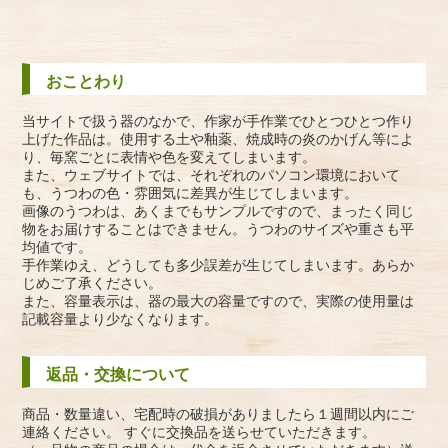
おことわり
当サイトで扱う器のなかで、作家が手作業でひとつひとつ作り
上げた作品は。使用する土や釉薬、焼成時の炎のかげん等によ
り、毎窯ごとに表情や色を変えてしまいます。
また、ウェブサイトでは、それぞれのパソコン環境において
も、うつわの色・雰囲気に差異が生じてしまいます。
画像のうつわは、あくまでもサンプルですので、まったく同じ
物をお届けすることはできません。うつわのサイズや重さも平
均値です。
手作業ゆえ、どうしても多少誤差が生じてしまいます。あらか
じめご了承ください。
また、容量表示は、器の最大の容量ですので、実際の使用量は
記載容量より少なくなります。
返品・交換について
商品・数量違い、宅配時の破損がありましたら１週間以内にご
連絡ください。 すぐに交換品を送らせていただきます。