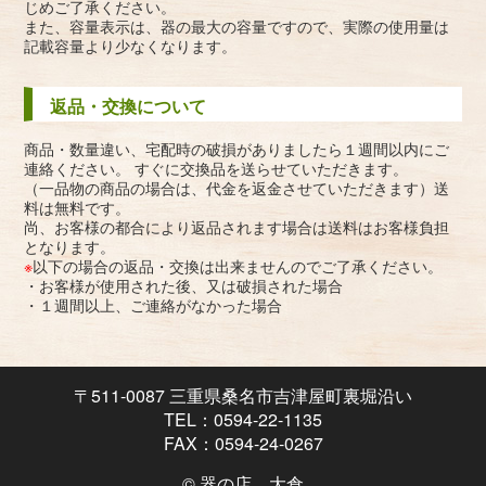
じめご了承ください。
また、容量表示は、器の最大の容量ですので、実際の使用量は
記載容量より少なくなります。
返品・交換について
商品・数量違い、宅配時の破損がありましたら１週間以内にご
連絡ください。 すぐに交換品を送らせていただきます。
（一品物の商品の場合は、代金を返金させていただきます）送
料は無料です。
尚、お客様の都合により返品されます場合は送料はお客様負担
となります。
※
以下の場合の返品・交換は出来ませんのでご了承ください。
・お客様が使用された後、又は破損された場合
・１週間以上、ご連絡がなかった場合
〒511-0087 三重県桑名市吉津屋町裏堀沿い
TEL：0594-22-1135
FAX：0594-24-0267
© 器の店 大倉