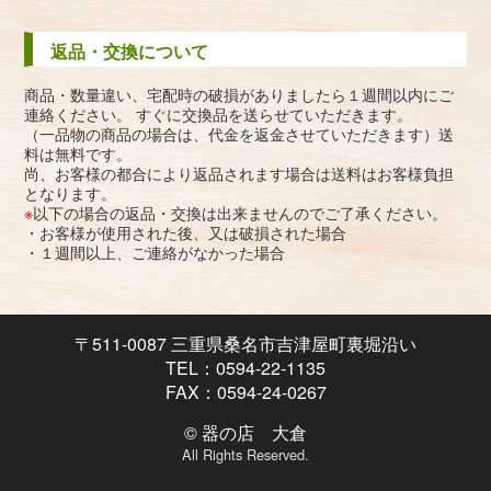
返品・交換について
商品・数量違い、宅配時の破損がありましたら１週間以内にご
連絡ください。 すぐに交換品を送らせていただきます。
（一品物の商品の場合は、代金を返金させていただきます）送
料は無料です。
尚、お客様の都合により返品されます場合は送料はお客様負担
となります。
※
以下の場合の返品・交換は出来ませんのでご了承ください。
・お客様が使用された後、又は破損された場合
・１週間以上、ご連絡がなかった場合
〒511-0087 三重県桑名市吉津屋町裏堀沿い
TEL：0594-22-1135
FAX：0594-24-0267
© 器の店 大倉
All Rights Reserved.