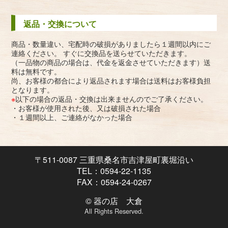
返品・交換について
商品・数量違い、宅配時の破損がありましたら１週間以内にご
連絡ください。 すぐに交換品を送らせていただきます。
（一品物の商品の場合は、代金を返金させていただきます）送
料は無料です。
尚、お客様の都合により返品されます場合は送料はお客様負担
となります。
※
以下の場合の返品・交換は出来ませんのでご了承ください。
・お客様が使用された後、又は破損された場合
・１週間以上、ご連絡がなかった場合
〒511-0087 三重県桑名市吉津屋町裏堀沿い
TEL：0594-22-1135
FAX：0594-24-0267
© 器の店 大倉
All Rights Reserved.