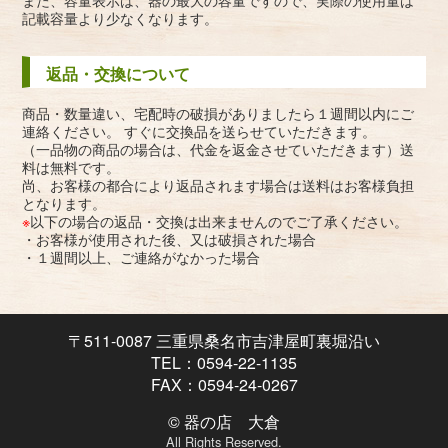
記載容量より少なくなります。
返品・交換について
商品・数量違い、宅配時の破損がありましたら１週間以内にご
連絡ください。 すぐに交換品を送らせていただきます。
（一品物の商品の場合は、代金を返金させていただきます）送
料は無料です。
尚、お客様の都合により返品されます場合は送料はお客様負担
となります。
※
以下の場合の返品・交換は出来ませんのでご了承ください。
・お客様が使用された後、又は破損された場合
・１週間以上、ご連絡がなかった場合
〒511-0087 三重県桑名市吉津屋町裏堀沿い
TEL：0594-22-1135
FAX：0594-24-0267
© 器の店 大倉
All Rights Reserved.