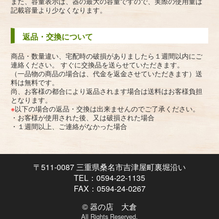
また、容量表示は、器の最大の容量ですので、実際の使用量は
記載容量より少なくなります。
返品・交換について
商品・数量違い、宅配時の破損がありましたら１週間以内にご
連絡ください。 すぐに交換品を送らせていただきます。
（一品物の商品の場合は、代金を返金させていただきます）送
料は無料です。
尚、お客様の都合により返品されます場合は送料はお客様負担
となります。
※
以下の場合の返品・交換は出来ませんのでご了承ください。
・お客様が使用された後、又は破損された場合
・１週間以上、ご連絡がなかった場合
〒511-0087 三重県桑名市吉津屋町裏堀沿い
TEL：0594-22-1135
FAX：0594-24-0267
© 器の店 大倉
All Rights Reserved.