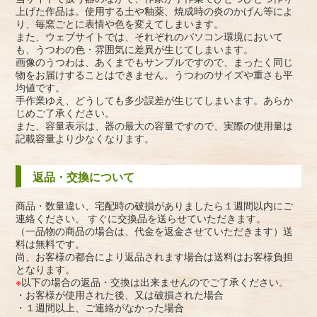
上げた作品は。使用する土や釉薬、焼成時の炎のかげん等によ
り、毎窯ごとに表情や色を変えてしまいます。
また、ウェブサイトでは、それぞれのパソコン環境において
も、うつわの色・雰囲気に差異が生じてしまいます。
画像のうつわは、あくまでもサンプルですので、まったく同じ
物をお届けすることはできません。うつわのサイズや重さも平
均値です。
手作業ゆえ、どうしても多少誤差が生じてしまいます。あらか
じめご了承ください。
また、容量表示は、器の最大の容量ですので、実際の使用量は
記載容量より少なくなります。
返品・交換について
商品・数量違い、宅配時の破損がありましたら１週間以内にご
連絡ください。 すぐに交換品を送らせていただきます。
（一品物の商品の場合は、代金を返金させていただきます）送
料は無料です。
尚、お客様の都合により返品されます場合は送料はお客様負担
となります。
※
以下の場合の返品・交換は出来ませんのでご了承ください。
・お客様が使用された後、又は破損された場合
・１週間以上、ご連絡がなかった場合